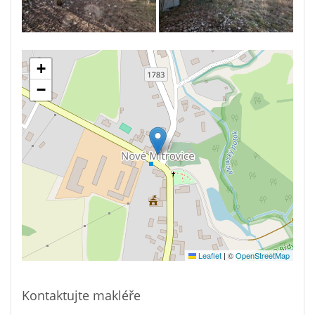
+
−
Leaflet
|
©
OpenStreetMap
Kontaktujte makléře