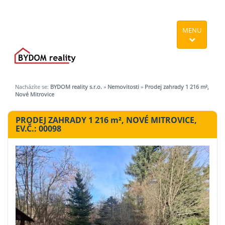
MENU
Nacházíte se:
BYDOM reality s.r.o.
»
Nemovitosti
»
Prodej zahrady 1 216 m²,
Nové Mitrovice
PRODEJ ZAHRADY 1 216
m²
, NOVÉ MITROVICE,
EV.Č.: 00098