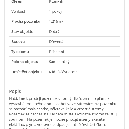
Okres
Plzeň-jih
Velikost
1 pokoj
Plocha pozemku
1.216 m²
Stav objektu
Dobrý
Budova
Dřevěná
Typ domu
Přízemní
Poloha objektu
Samostatný
Umístění objektu
Klidná část obce
Popis
Nabízíme k prodeji pozemek vhodný dle územního plánu k
výstavbě rodinného domu v obci Nové Mitrovice. Na pozemku
se nachází malá chatka, náletové keře a vzrostlé stromy.
Pozemek se nachází na klidném místě a vzrostlé stromy zajišťují
soukromí. Na pozemek je možné připojit inženýrské sítě
elektřinu, plyn a vodovod, odpad je nutné řešit čističkou.