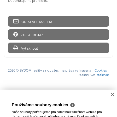
Doporučujeme prohlídku.
ODESLAT E-MAILEM
ZASLAT DOTAZ
Vytisknout
2026 © BYDOM reality s.r.o., všechna práva vyhrazena |
Cookies
Realitní SW
Real
man
×
Používáme soubory cookies
ℹ
Naše soubory potřebujeme pro samotnou funkčnost webu a pro
uložení vašich předvoleb při jeho procházení. Cookies třetích