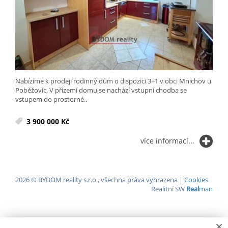
Nabízíme k prodeji rodinný dům o dispozici 3+1 v obci Mnichov u
Poběžovic. V přízemí domu se nachází vstupní chodba se
vstupem do prostorné..
3 900 000 Kč
více informací...
2026 © BYDOM reality s.r.o., všechna práva vyhrazena |
Cookies
Realitní SW
Real
man
×