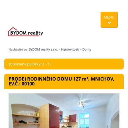
MENU
Nacházíte se:
BYDOM reality s.r.o.
»
Nemovitosti
»
Domy
zobrazeny položky [1 - 1]
PRODEJ RODINNÉHO DOMU 127
m²
, MNICHOV,
EV.Č.: 00100