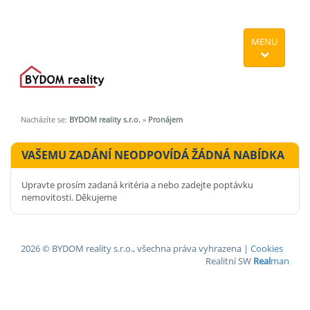
MENU
Nacházíte se:
BYDOM reality s.r.o.
»
Pronájem
VAŠEMU ZADÁNÍ NEODPOVÍDÁ ŽÁDNÁ NABÍDKA
Upravte prosím zadaná kritéria a nebo zadejte poptávku
nemovitosti. Děkujeme
2026 © BYDOM reality s.r.o., všechna práva vyhrazena |
Cookies
Realitní SW
Real
man