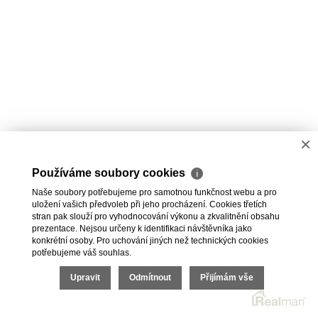
×
Používáme soubory cookies
ℹ
Naše soubory potřebujeme pro samotnou funkčnost webu a pro
uložení vašich předvoleb při jeho procházení. Cookies třetích
stran pak slouží pro vyhodnocování výkonu a zkvalitnění obsahu
prezentace. Nejsou určeny k identifikaci návštěvníka jako
konkrétní osoby. Pro uchování jiných než technických cookies
potřebujeme váš souhlas.
Upravit
Odmítnout
Přijímám vše