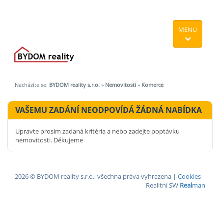
MENU
Nacházíte se:
BYDOM reality s.r.o.
»
Nemovitosti
»
Komerce
VAŠEMU ZADÁNÍ NEODPOVÍDÁ ŽÁDNÁ NABÍDKA
Upravte prosím zadaná kritéria a nebo zadejte poptávku
nemovitosti. Děkujeme
2026 © BYDOM reality s.r.o., všechna práva vyhrazena |
Cookies
Realitní SW
Real
man