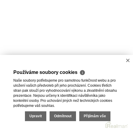
×
Používáme soubory cookies
ℹ
Naše soubory potřebujeme pro samotnou funkčnost webu a pro
uložení vašich předvoleb při jeho procházení. Cookies třetích
stran pak slouží pro vyhodnocování výkonu a zkvalitnění obsahu
prezentace. Nejsou určeny k identifikaci návštěvníka jako
konkrétní osoby. Pro uchování jiných než technických cookies
potřebujeme váš souhlas.
Upravit
Odmítnout
Přijímám vše