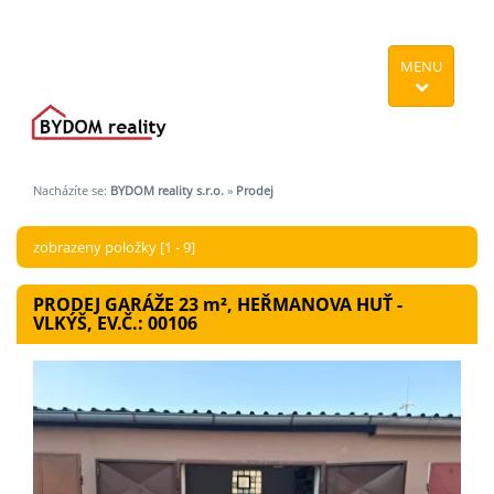
MENU
Nacházíte se:
BYDOM reality s.r.o.
»
Prodej
zobrazeny položky [1 - 9]
PRODEJ GARÁŽE 23
m²
, HEŘMANOVA HUŤ -
VLKÝŠ, EV.Č.: 00106