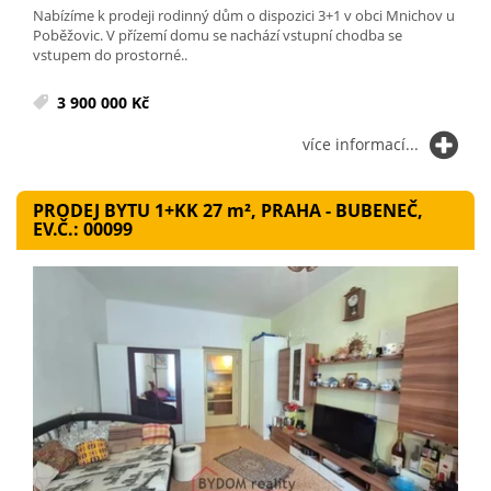
Nabízíme k prodeji rodinný dům o dispozici 3+1 v obci Mnichov u
Poběžovic. V přízemí domu se nachází vstupní chodba se
vstupem do prostorné..
3 900 000 Kč
více informací...
PRODEJ BYTU 1+KK 27
m²
, PRAHA - BUBENEČ,
EV.Č.: 00099