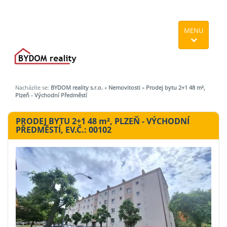
MENU
Nacházíte se:
BYDOM reality s.r.o.
»
Nemovitosti
»
Prodej bytu 2+1 48 m²,
Plzeň - Východní Předměstí
PRODEJ BYTU 2+1 48
m²
, PLZEŇ - VÝCHODNÍ
PŘEDMĚSTÍ, EV.Č.: 00102