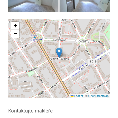
+
−
Leaflet
|
©
OpenStreetMap
Kontaktujte makléře