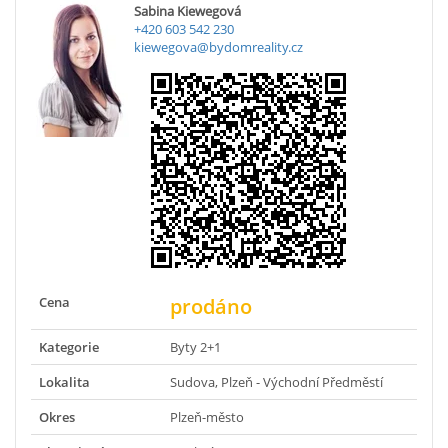
Sabina Kiewegová
+420 603 542 230
kiewegova@bydomreality.cz
Cena
prodáno
Kategorie
Byty 2+1
Lokalita
Sudova, Plzeň - Východní Předměstí
Okres
Plzeň-město