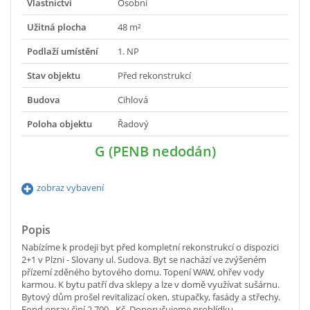
Vlastnictví
Osobní
Užitná plocha
48 m²
Podlaží umístění
1. NP
Stav objektu
Před rekonstrukcí
Budova
Cihlová
Poloha objektu
Řadový
G (PENB nedodán)
zobraz vybavení
Popis
Nabízíme k prodeji byt před kompletní rekonstrukcí o dispozici
2+1 v Plzni - Slovany ul. Sudova. Byt se nachází ve zvýšeném
přízemí zděného bytového domu. Topení WAW, ohřev vody
karmou. K bytu patří dva sklepy a lze v domě využívat sušárnu.
Bytový dům prošel revitalizací oken, stupačky, fasády a střechy.
Fond oprav činí 2.700,- Kč. Doporučujeme prohlídku.