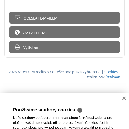
ODESLAT E-MAILEM
ZASLAT DOTAZ
Vytisknout
2026 © BYDOM reality s.r.o., všechna práva vyhrazena |
Cookies
Realitní SW
Real
man
×
Používáme soubory cookies
ℹ
Naše soubory potřebujeme pro samotnou funkčnost webu a pro
uložení vašich předvoleb při jeho procházení. Cookies třetích
stran pak slouží pro vyhodnocování výkonu a zkvalitnění obsahu