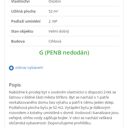
Vlastnictví
Osobní
Užitná plocha
52 m²
Podlaží umístění
2. NP
Stav objektu
Velmi dobrý
Budova
Cihlová
G (PENB nedodán)
zobraz vybavení
Popis
Nabízíme k prodeji byt v osobním vlastnictví o dispozici 2+kk se
šatnou v klidné části města Stříbro. Byt se nachází v 1.patře
revitalizovaného domu bez výtahu a patří k němu jeden sklep.
Podlahová plocha bytu je 52 m2. Vytápění bytu je dálkovým
rozvodem z kotelny umístěné v domě. Vodovod i kanalizace jsou
veřejné, ohřev vody zajišťuje bojler. V obci se nachází veškerá
občanská vybavenost. Doporučujeme prohlídku.