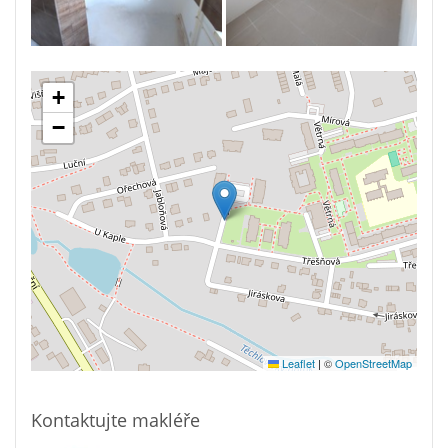
+
−
Leaflet
|
©
OpenStreetMap
Kontaktujte makléře