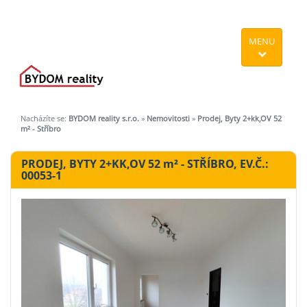
MENU
Nacházíte se:
BYDOM reality s.r.o.
»
Nemovitosti
»
Prodej, Byty 2+kk,OV 52
m² - Stříbro
PRODEJ, BYTY 2+KK,OV 52
m²
- STŘÍBRO, EV.Č.:
00053-1