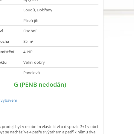
Loudů, Dobřany
Plzeň-jih
ví
Osobní
locha
85 m²
umístění
4. NP
ektu
Velmi dobrý
Panelová
G (PENB nedodán)
 vybavení
 prodeji byt v osobním vlastnictví o dispozici 3+1 v obci
yt se nachází ve 4.patře s výtahem a patří k němu dva