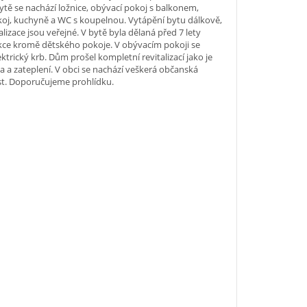
bytě se nachází ložnice, obývací pokoj s balkonem,
oj, kuchyně a WC s koupelnou. Vytápění bytu dálkově,
alizace jsou veřejné. V bytě byla dělaná před 7 lety
kce kromě dětského pokoje. V obývacím pokoji se
ektrický krb. Dům prošel kompletní revitalizací jako je
a a zateplení. V obci se nachází veškerá občanská
t. Doporučujeme prohlídku.