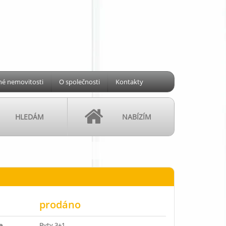
é nemovitosti
O společnosti
Kontakty
HLEDÁM
NABÍZÍM
prodáno
e
Byty 3+1