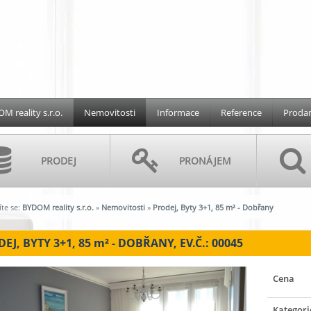
M reality s.r.o.
Nemovitosti
Informace
Reference
Prodan
PRODEJ
PRONÁJEM
te se:
BYDOM reality s.r.o.
»
Nemovitosti
»
Prodej, Byty 3+1, 85 m² - Dobřany
EJ, BYTY 3+1, 85
m²
- DOBŘANY, EV.Č.: 00045
Cena
Kategori