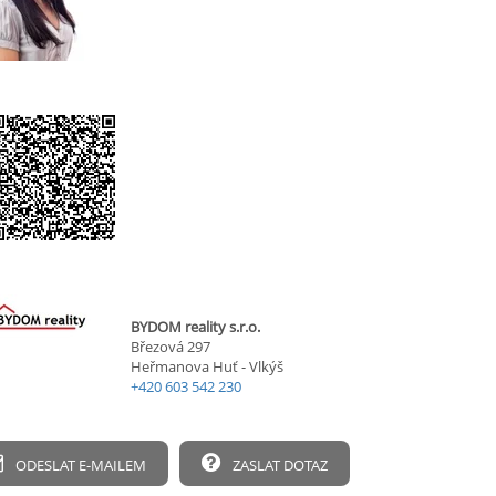
BYDOM reality s.r.o.
Březová 297
Heřmanova Huť - Vlkýš
+420 603 542 230
ODESLAT E-MAILEM
ZASLAT DOTAZ