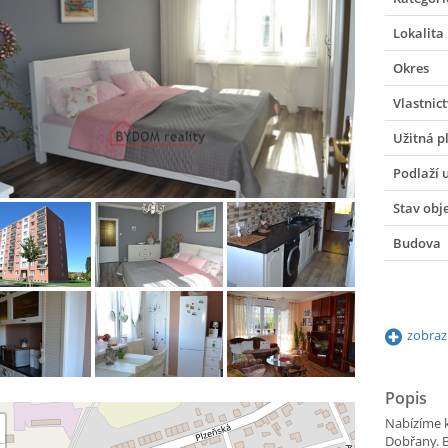
Lokalita
Okres
Vlastnict
Užitná p
Podlaží 
Stav obj
Budova
zobraz
Popis
Nabízíme k
Dobřany. B