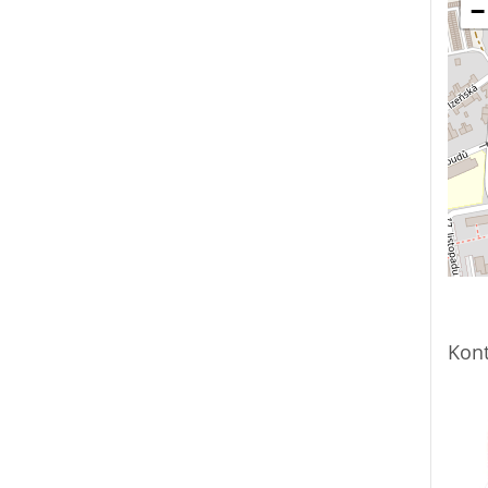
−
Kont