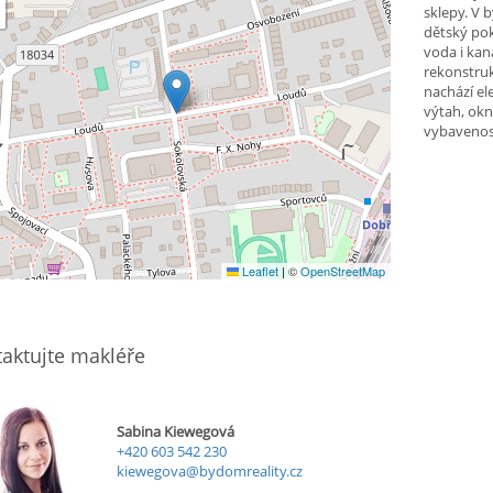
sklepy. V 
dětský pok
voda i kan
rekonstru
nachází el
výtah, okn
vybavenos
Leaflet
|
©
OpenStreetMap
aktujte makléře
Sabina Kiewegová
+420 603 542 230
kiewegova@bydomreality.cz