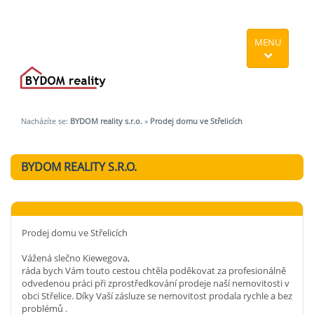
MENU
Nacházíte se:
BYDOM reality s.r.o.
»
Prodej domu ve Střelicích
BYDOM REALITY S.R.O.
Prodej domu ve Střelicích
Vážená slečno Kiewegova,
ráda bych Vám touto cestou chtěla poděkovat za profesionálně
odvedenou práci při zprostředkování prodeje naší nemovitosti v
obci Střelice. Díky Vaší zásluze se nemovitost prodala rychle a bez
problémů .