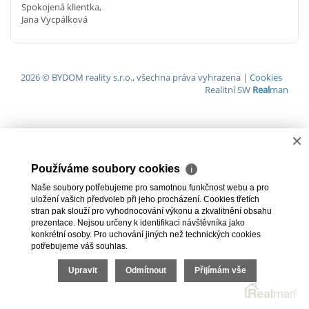
Spokojená klientka,
Jana Vycpálková
2026 © BYDOM reality s.r.o., všechna práva vyhrazena |
Cookies
Realitní SW
Real
man
×
Používáme soubory cookies
ℹ
Naše soubory potřebujeme pro samotnou funkčnost webu a pro
uložení vašich předvoleb při jeho procházení. Cookies třetích
stran pak slouží pro vyhodnocování výkonu a zkvalitnění obsahu
prezentace. Nejsou určeny k identifikaci návštěvníka jako
konkrétní osoby. Pro uchování jiných než technických cookies
potřebujeme váš souhlas.
Upravit
Odmítnout
Přijímám vše