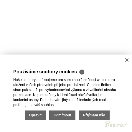
×
Používáme soubory cookies
ℹ
Naše soubory potřebujeme pro samotnou funkčnost webu a pro
uložení vašich předvoleb při jeho procházení. Cookies třetích
stran pak slouží pro vyhodnocování výkonu a zkvalitnění obsahu
prezentace. Nejsou určeny k identifikaci návštěvníka jako
konkrétní osoby. Pro uchování jiných než technických cookies
potřebujeme váš souhlas.
Upravit
Odmítnout
Přijímám vše