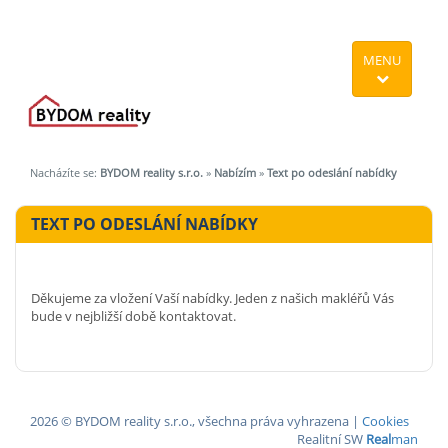
MENU
Nacházíte se:
BYDOM reality s.r.o.
»
Nabízím
»
Text po odeslání nabídky
TEXT PO ODESLÁNÍ NABÍDKY
Děkujeme za vložení Vaší nabídky. Jeden z našich makléřů Vás
bude v nejbližší době kontaktovat.
2026 © BYDOM reality s.r.o., všechna práva vyhrazena |
Cookies
Realitní SW
Real
man