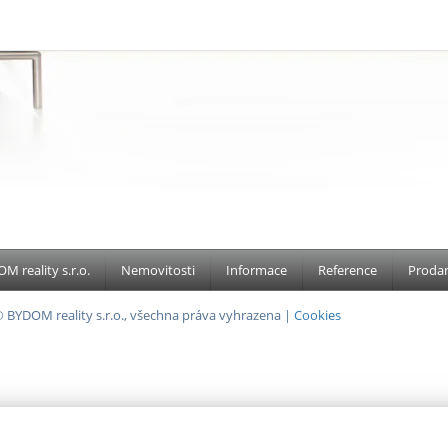
M reality s.r.o.
Nemovitosti
Informace
Reference
Prodan
 BYDOM reality s.r.o., všechna práva vyhrazena |
Cookies