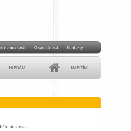
é nemovitosti
O společnosti
Kontakty
HLEDÁM
NABÍZÍM
obě kontaktovat.