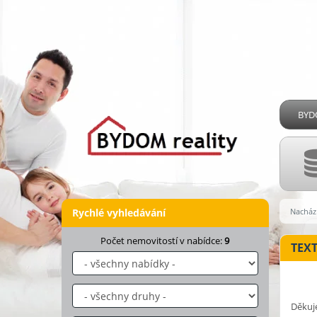
BYDO
Rychlé vyhledávání
Nachází
Počet nemovitostí v nabídce:
9
TEX
Děkuje