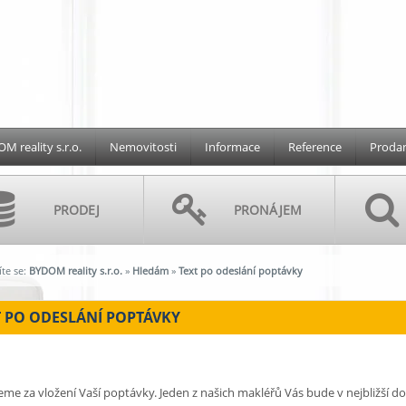
M reality s.r.o.
Nemovitosti
Informace
Reference
Prodan
PRODEJ
PRONÁJEM
te se:
BYDOM reality s.r.o.
»
Hledám
»
Text po odeslání poptávky
T PO ODESLÁNÍ POPTÁVKY
me za vložení Vaší poptávky. Jeden z našich makléřů Vás bude v nejbližší d