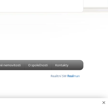
é nemovitosti
O společnosti
Kontakty
Realitní SW
Real
man
×