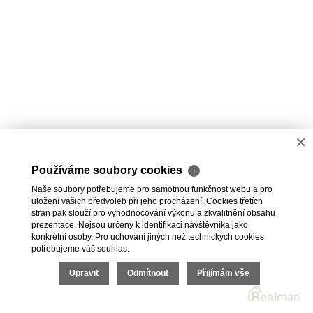
×
Používáme soubory cookies
ℹ
Naše soubory potřebujeme pro samotnou funkčnost webu a pro
uložení vašich předvoleb při jeho procházení. Cookies třetích
stran pak slouží pro vyhodnocování výkonu a zkvalitnění obsahu
prezentace. Nejsou určeny k identifikaci návštěvníka jako
konkrétní osoby. Pro uchování jiných než technických cookies
potřebujeme váš souhlas.
Upravit
Odmítnout
Přijímám vše