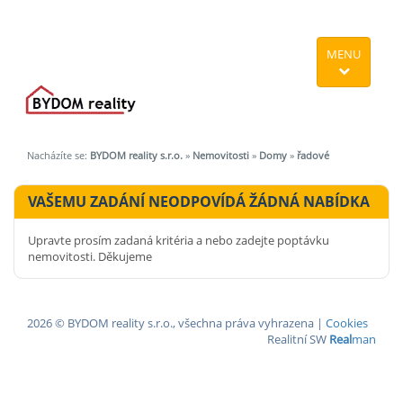
MENU
Nacházíte se:
BYDOM reality s.r.o.
»
Nemovitosti
»
Domy
»
řadové
VAŠEMU ZADÁNÍ NEODPOVÍDÁ ŽÁDNÁ NABÍDKA
Upravte prosím zadaná kritéria a nebo zadejte poptávku
nemovitosti. Děkujeme
2026 © BYDOM reality s.r.o., všechna práva vyhrazena |
Cookies
Realitní SW
Real
man